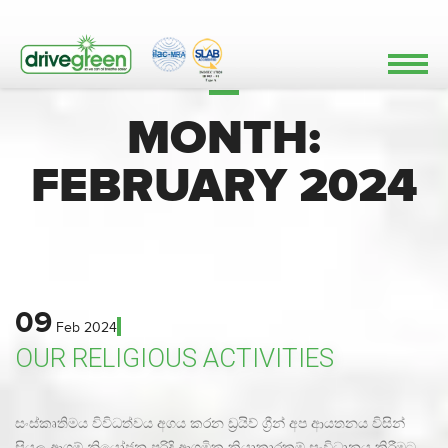
MONTH:
FEBRUARY 2024
09
Feb
2024
OUR RELIGIOUS ACTIVITIES
සංස්කෘතිමය විවිධත්වය අගය කරන ඩ්
රයිව් ග්
රීන් අප ආයතනය විසින්