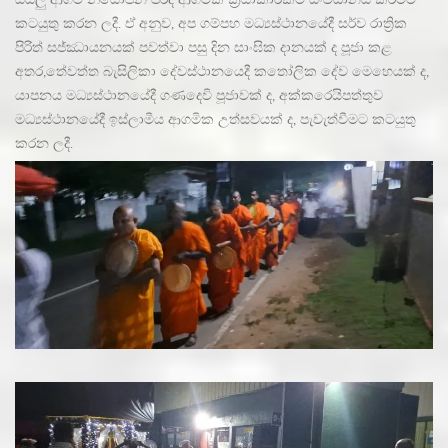
සියලු ආගම් නියෝජන පරිදි ආගමික ක්
රියාකාරකම් සංවිධානය කිරීමට
කටයුතු කරන ලදී. ඒ අනුව, අප ගම්පහ මධ්
යස්ථානයේදී සර්ව රාත්
රික
පිරිත් සජ්ඣායනයක් පවත්වා පසු දින සාංඝික දානයක් ද පූජා කළ
අතර,තේවත්ත බැසිලිකා දේවස්ථානයෙදී කතෝලික දේව මෙහෙයක් ද,
යාපනය මධ්
යස්ථානයේදී ගණදෙවි පූජාවක් ද, අක්කරෙයිපත්තුව
මධ්
යස්ථානයේදී ඉස්ලාමීය ආගමික උත්සවයක් ද, පැවැත්වීමට කටයුතු
කරන ලදී.